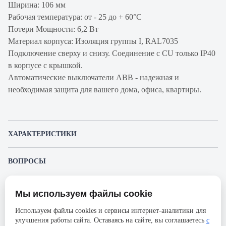
Ширина: 106 мм
Рабочая температура: от - 25 до + 60°С
Потери Мощности: 6,2 Вт
Материал корпуса: Изоляция группы I, RAL7035
Подключение сверху и снизу. Соединение с CU только IP40
в корпусе с крышкой.
Автоматические выключатели ABB - надежная и
необходимая защита для вашего дома, офиса, квартиры.
ХАРАКТЕРИСТИКИ
Артикул производителя
2CCS864001R0635
ВОПРОСЫ
Продукт
Автоматический
К этому товару еще никто не задал вопрос. Будьте первым!
выключатель
Мы используем файлы cookie
Представленные изображения и характеристики могут отличаться от реального
Производитель
ABB
Задать вопрос о товаре
внешнего вида товара. Комплектация также может быть изменена производителем
Используем файлы cookies и сервисы интернет-аналитики для
без предварительного уведомления. Компания АйДистрибьют не несёт
Серия
S804S
улучшения работы сайта. Оставаясь на сайте, вы соглашаетесь
с
ответственности в случае не соответствия текущей модели товаров фотографиям,
Пожалуйста,
авторизуйтесь
, чтобы иметь