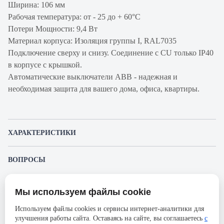
Ширина: 106 мм
Рабочая температура: от - 25 до + 60°С
Потери Мощности: 9,4 Вт
Материал корпуса: Изоляция группы I, RAL7035
Подключение сверху и снизу. Соединение с CU только IP40
в корпусе с крышкой.
Автоматические выключатели ABB - надежная и
необходимая защита для вашего дома, офиса, квартиры.
ХАРАКТЕРИСТИКИ
Артикул производителя
2CCS864001R0841
ВОПРОСЫ
Продукт
Автоматический
К этому товару еще никто не задал вопрос. Будьте первым!
выключатель
Мы используем файлы cookie
Представленные изображения и характеристики могут отличаться от реального
Производитель
ABB
Задать вопрос о товаре
внешнего вида товара. Комплектация также может быть изменена производителем
Используем файлы cookies и сервисы интернет-аналитики для
без предварительного уведомления. Компания АйДистрибьют не несёт
Серия
S804S
улучшения работы сайта. Оставаясь на сайте, вы соглашаетесь
с
ответственности в случае не соответствия текущей модели товаров фотографиям,
Пожалуйста,
авторизуйтесь
, чтобы иметь