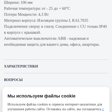
Ширина: 106 мм
Рабочая температура: от - 25 до + 60°С
Потери Мощности: 4,3 Вт
Материал корпуса: Изоляция группы I, RAL7035
Подключение сверху и снизу. Соединение с CU только IP40
в корпусе с крышкой.
Автоматические выключатели ABB - надежная и
необходимая защита для вашего дома, офиса, квартиры.
ХАРАКТЕРИСТИКИ
Артикул производителя
2CCS864001R0501
ВОПРОСЫ
Продукт
Автоматический
К этому товару еще никто не задал вопрос. Будьте первым!
выключатель
Мы используем файлы cookie
Представленные изображения и характеристики могут отличаться от реального
Производитель
ABB
Задать вопрос о товаре
внешнего вида товара. Комплектация также может быть изменена производителем
Используем файлы cookies и сервисы интернет-аналитики для
без предварительного уведомления. Компания АйДистрибьют не несёт
Серия
S804S
улучшения работы сайта. Оставаясь на сайте, вы соглашаетесь
с
ответственности в случае не соответствия текущей модели товаров фотографиям,
Пожалуйста,
авторизуйтесь
, чтобы иметь