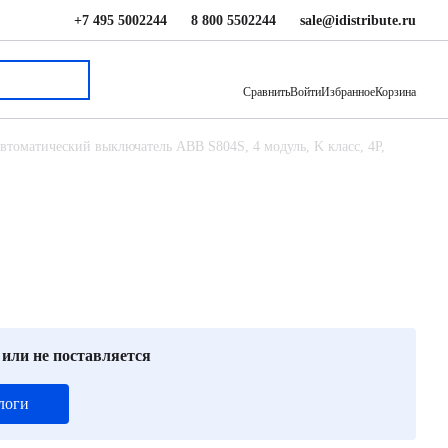
+7 495 5002244
8 800 5502244
sale@idistribute.ru
88 675 ₽
В корзину
Сравнить
Войти
Избранное
Корзина
втоматический выключатель ABB S804S, 4 модуль, K класс, 4P,
 или не поставляется
логи