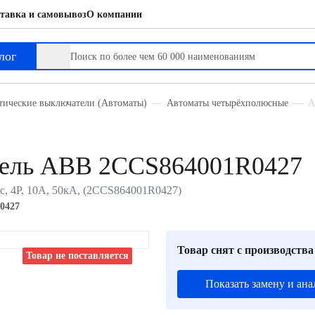
тавка и самовывоз
О компании
лог
тические выключатели (Автоматы)
Автоматы четырёхполюсные
А
тель ABB 2CCS864001R0427
с, 4P, 10А, 50кА, (2CCS864001R0427)
0427
Товар снят с производства
Товар не поставляется
Показать замену и ана