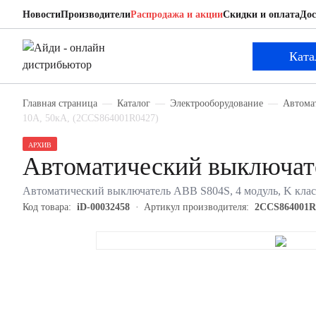
Новости
Производители
Распродажа и акции
Скидки и оплата
Дос
ABB 2CCS864001R0427
Автоматический выключатель
Ката
Главная страница
Каталог
Электрооборудование
Автома
10А, 50кА, (2CCS864001R0427)
АРХИВ
Автоматический выключа
Автоматический выключатель ABB S804S, 4 модуль, K клас
Код товара:
iD-00032458
Артикул производителя:
2CCS864001R