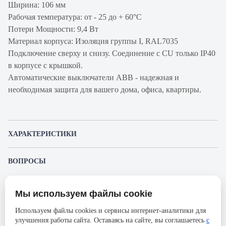
Ширина: 106 мм
Рабочая температура: от - 25 до + 60°С
Потери Мощности: 9,4 Вт
Материал корпуса: Изоляция группы I, RAL7035
Подключение сверху и снизу. Соединение с CU только IP40
в корпусе с крышкой.
Автоматические выключатели ABB - надежная и
необходимая защита для вашего дома, офиса, квартиры.
ХАРАКТЕРИСТИКИ
Артикул производителя
2CCS864001R0647
ВОПРОСЫ
Продукт
Автоматический
К этому товару еще никто не задал вопрос. Будьте первым!
выключатель
Мы используем файлы cookie
Представленные изображения и характеристики могут отличаться от реального
Производитель
ABB
Задать вопрос о товаре
внешнего вида товара. Комплектация также может быть изменена производителем
Используем файлы cookies и сервисы интернет-аналитики для
без предварительного уведомления. Компания АйДистрибьют не несёт
Серия
S804S
улучшения работы сайта. Оставаясь на сайте, вы соглашаетесь
с
ответственности в случае не соответствия текущей модели товаров фотографиям,
Пожалуйста,
авторизуйтесь
, чтобы иметь