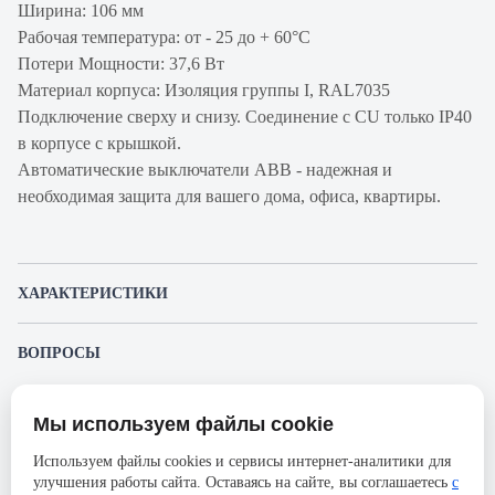
Ширина: 106 мм
Рабочая температура: от - 25 до + 60°С
Потери Мощности: 37,6 Вт
Материал корпуса: Изоляция группы I, RAL7035
Подключение сверху и снизу. Соединение с CU только IP40
в корпусе с крышкой.
Автоматические выключатели ABB - надежная и
необходимая защита для вашего дома, офиса, квартиры.
ХАРАКТЕРИСТИКИ
Артикул производителя
2CCS864001R1845
ВОПРОСЫ
Продукт
Автоматический
К этому товару еще никто не задал вопрос. Будьте первым!
выключатель
Мы используем файлы cookie
Представленные изображения и характеристики могут отличаться от реального
Производитель
ABB
Задать вопрос о товаре
внешнего вида товара. Комплектация также может быть изменена производителем
Используем файлы cookies и сервисы интернет-аналитики для
без предварительного уведомления. Компания АйДистрибьют не несёт
Серия
S804S
улучшения работы сайта. Оставаясь на сайте, вы соглашаетесь
с
ответственности в случае не соответствия текущей модели товаров фотографиям,
Пожалуйста,
авторизуйтесь
, чтобы иметь