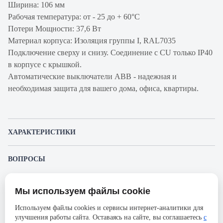
Ширина: 106 мм
Рабочая температура: от - 25 до + 60°С
Потери Мощности: 37,6 Вт
Материал корпуса: Изоляция группы I, RAL7035
Подключение сверху и снизу. Соединение с CU только IP40
в корпусе с крышкой.
Автоматические выключатели ABB - надежная и
необходимая защита для вашего дома, офиса, квартиры.
ХАРАКТЕРИСТИКИ
Артикул производителя
2CCS864001R1647
ВОПРОСЫ
Продукт
Автоматический
К этому товару еще никто не задал вопрос. Будьте первым!
выключатель
Мы используем файлы cookie
Представленные изображения и характеристики могут отличаться от реального
Производитель
ABB
Задать вопрос о товаре
внешнего вида товара. Комплектация также может быть изменена производителем
Используем файлы cookies и сервисы интернет-аналитики для
без предварительного уведомления. Компания АйДистрибьют не несёт
Серия
S804S
улучшения работы сайта. Оставаясь на сайте, вы соглашаетесь
с
ответственности в случае не соответствия текущей модели товаров фотографиям,
Пожалуйста,
авторизуйтесь
, чтобы иметь