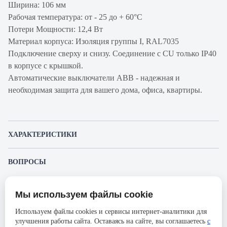
Ширина: 106 мм
Рабочая температура: от - 25 до + 60°С
Потери Мощности: 12,4 Вт
Материал корпуса: Изоляция группы I, RAL7035
Подключение сверху и снизу. Соединение с CU только IP40
в корпусе с крышкой.
Автоматические выключатели ABB - надежная и
необходимая защита для вашего дома, офиса, квартиры.
ХАРАКТЕРИСТИКИ
Артикул производителя
2CCS864001R1467
ВОПРОСЫ
Продукт
Автоматический
К этому товару еще никто не задал вопрос. Будьте первым!
выключатель
Мы используем файлы cookie
Представленные изображения и характеристики могут отличаться от реального
Производитель
ABB
Задать вопрос о товаре
внешнего вида товара. Комплектация также может быть изменена производителем
Используем файлы cookies и сервисы интернет-аналитики для
без предварительного уведомления. Компания АйДистрибьют не несёт
Серия
S804S
улучшения работы сайта. Оставаясь на сайте, вы соглашаетесь
с
ответственности в случае не соответствия текущей модели товаров фотографиям,
Пожалуйста,
авторизуйтесь
, чтобы иметь