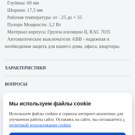
Глубина: 69 мм
Ширина: 17,5 мм
Рабочая температура: от - 25 до + 55
Потери Мощности: 3,2 Вт
Материал корпуса: Группа изоляции II, RAL 7035
Автоматические выключатели ABB - надежная и
необходимая защита для вашего дома, офиса, квартиры.
ХАРАКТЕРИСТИКИ
Артикул производителя
2CDS211001R0254
ВОПРОСЫ
Продукт
Автоматический
К этому товару еще никто не задал вопрос. Будьте первым!
выключатель
Мы используем файлы cookie
Представленные изображения и характеристики могут отличаться от реального
Производитель
ABB
Задать вопрос о товаре
внешнего вида товара. Комплектация также может быть изменена производителем
Используем файлы cookies и сервисы интернет-аналитики для
без предварительного уведомления. Компания АйДистрибьют не несёт
Серия
SH200
улучшения работы сайта. Оставаясь на сайте, вы соглашаетесь
с
ответственности в случае не соответствия текущей модели товаров фотографиям,
Пожалуйста,
авторизуйтесь
, чтобы иметь
размещённым в карточке товара.
политикой использования cookies
.
Номинальный ток
25А
возможность оставлять вопросы.