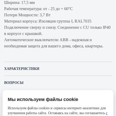
Ширина: 17,5 мм
Рабочая температура: от - 25 до + 60°С
Потери Мощности: 3,7 Вт
Материал корпуса: Изоляция группы I, RAL7035
Подключение сверху и снизу. Соединение с CU только IP40
в корпусе с крышкой.
Автоматические выключатели ABB - надежная и
необходимая защита для вашего дома, офиса, квартиры.
ХАРАКТЕРИСТИКИ
Артикул производителя
2CDS241001R0325
ВОПРОСЫ
Продукт
Автоматический
К этому товару еще никто не задал вопрос. Будьте первым!
выключатель
Мы используем файлы cookie
Представленные изображения и характеристики могут отличаться от реального
Производитель
ABB
Задать вопрос о товаре
внешнего вида товара. Комплектация также может быть изменена производителем
Используем файлы cookies и сервисы интернет-аналитики для
без предварительного уведомления. Компания АйДистрибьют не несёт
Серия
SH200L
улучшения работы сайта. Оставаясь на сайте, вы соглашаетесь
с
ответственности в случае не соответствия текущей модели товаров фотографиям,
Пожалуйста,
авторизуйтесь
, чтобы иметь