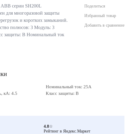
 ABB серии SH200L
Поделиться
ен для многоразовой защиты
Избранный товар
ерегрузок и коротких замыканий.
Добавить в сравнение
тво полюсов: 3 Модуль: 3
сс защиты: B Номинальный ток
ики
Номинальный ток: 25А
 кА: 4.5
Класс защиты: B
4.8
☆
Рейтинг в Яндекс.Маркет