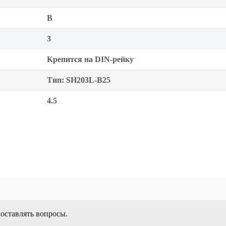
B
3
Крепится на DIN-рейку
Тип: SH203L-B25
4.5
 оставлять вопросы.