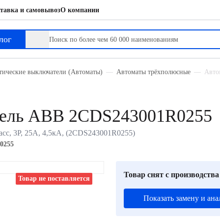
тавка и самовывоз
О компании
лог
тические выключатели (Автоматы)
Автоматы трёхполюсные
Авто
тель ABB 2CDS243001R0255
сс, 3P, 25А, 4,5кА, (2CDS243001R0255)
0255
Товар снят с производства
Товар не поставляется
Показать замену и ана