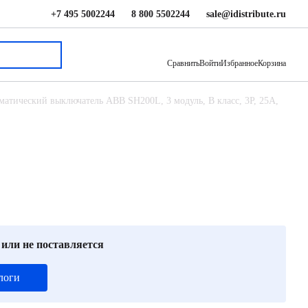
+7 495 5002244
8 800 5502244
sale@idistribute.ru
1 820 ₽
В корзину
Сравнить
Войти
Избранное
Корзина
матический выключатель ABB SH200L, 3 модуль, B класс, 3P, 25А,
 или не поставляется
логи