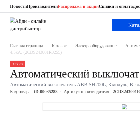
Новости
Производители
Распродажа и акции
Скидки и оплата
Дос
ABB 2CDS243001R0255
Автоматический выключатель
Ката
Главная страница
Каталог
Электрооборудование
Автома
4,5кА, (2CDS243001R0255)
АРХИВ
Автоматический выключа
Автоматический выключатель ABB SH200L, 3 модуль, B кла
Код товара:
iD-00035288
Артикул производителя:
2CDS243001R