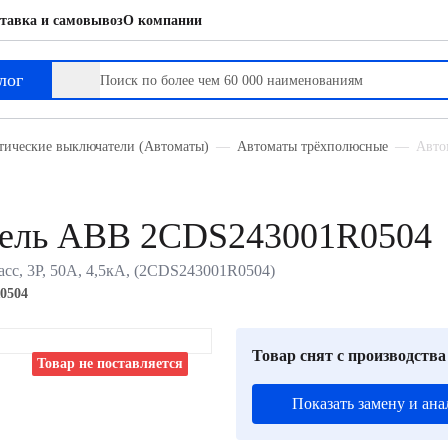
тавка и самовывоз
О компании
лог
тические выключатели (Автоматы)
Автоматы трёхполюсные
Авто
тель ABB 2CDS243001R0504
сс, 3P, 50А, 4,5кА, (2CDS243001R0504)
0504
Товар снят с производства
Товар не поставляется
Показать замену и ана