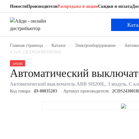
Новости
Производители
Распродажа и акции
Скидки и оплата
Дос
ABB 2CDS243001R0504
Автоматический выключатель
Ката
Главная страница
Каталог
Электрооборудование
Автома
4,5кА, (2CDS243001R0504)
АРХИВ
Автоматический выключа
Автоматический выключатель ABB SH200L, 3 модуль, C кла
Код товара:
iD-00035283
Артикул производителя:
2CDS243001R