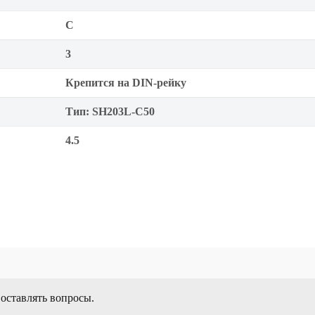
C
3
Крепится на DIN-рейку
Тип: SH203L-C50
4.5
 оставлять вопросы.