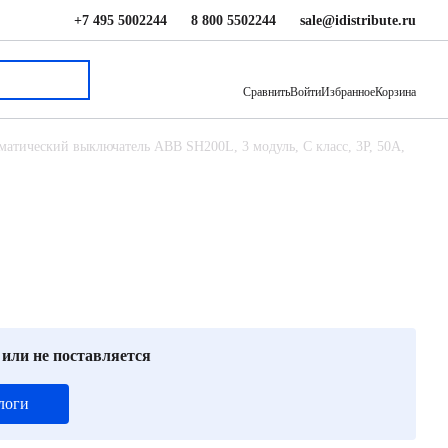
+7 495 5002244
8 800 5502244
sale@idistribute.ru
2 802 ₽
В корзину
Сравнить
Войти
Избранное
Корзина
матический выключатель ABB SH200L, 3 модуль, C класс, 3P, 50А,
 или не поставляется
логи