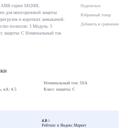
 ABB серии SH200L
Поделиться
ен для многоразовой защиты
Избранный товар
ерегрузок и коротких замыканий.
Добавить в сравнение
тво полюсов: 3 Модуль: 3
сс защиты: C Номинальный ток
ики
Номинальный ток: 50А
 кА: 4.5
Класс защиты: C
4.8
☆
Рейтинг в Яндекс.Маркет