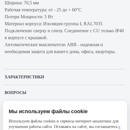
Ширина: 70,5 мм
Рабочая температура: от - 25 до + 60°С
Потери Мощности: 5 Вт
Материал корпуса: Изоляция группы I, RAL7035
Подключение сверху и снизу. Соединение с CU только IP40
в корпусе с крышкой.
Автоматические выключатели ABB - надежная и
необходимая защита для вашего дома, офиса, квартиры.
ХАРАКТЕРИСТИКИ
Артикул производителя
2CDS244001R0505
ВОПРОСЫ
Продукт
Автоматический
К этому товару еще никто не задал вопрос. Будьте первым!
выключатель
Мы используем файлы cookie
Представленные изображения и характеристики могут отличаться от реального
Производитель
ABB
Задать вопрос о товаре
внешнего вида товара. Комплектация также может быть изменена производителем
Используем файлы cookies и сервисы интернет-аналитики для
без предварительного уведомления. Компания АйДистрибьют не несёт
Серия
SH200L
улучшения работы сайта. Оставаясь на сайте, вы соглашаетесь
с
ответственности в случае не соответствия текущей модели товаров фотографиям,
Пожалуйста,
авторизуйтесь
, чтобы иметь