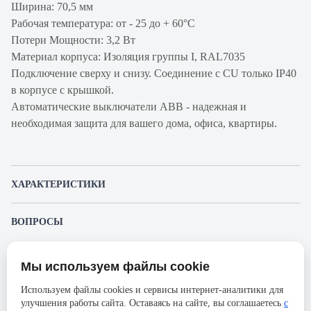
Ширина: 70,5 мм
Рабочая температура: от - 25 до + 60°С
Потери Мощности: 3,2 Вт
Материал корпуса: Изоляция группы I, RAL7035
Подключение сверху и снизу. Соединение с CU только IP40
в корпусе с крышкой.
Автоматические выключатели ABB - надежная и
необходимая защита для вашего дома, офиса, квартиры.
ХАРАКТЕРИСТИКИ
Артикул производителя
2CDS244001R0254
ВОПРОСЫ
Продукт
Автоматический
К этому товару еще никто не задал вопрос. Будьте первым!
выключатель
Мы используем файлы cookie
Представленные изображения и характеристики могут отличаться от реального
Производитель
ABB
Задать вопрос о товаре
внешнего вида товара. Комплектация также может быть изменена производителем
Используем файлы cookies и сервисы интернет-аналитики для
без предварительного уведомления. Компания АйДистрибьют не несёт
Серия
SH200L
улучшения работы сайта. Оставаясь на сайте, вы соглашаетесь
с
ответственности в случае не соответствия текущей модели товаров фотографиям,
Пожалуйста,
авторизуйтесь
, чтобы иметь