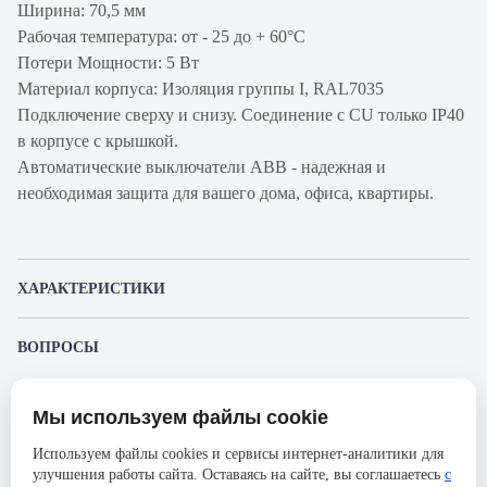
Ширина: 70,5 мм
Рабочая температура: от - 25 до + 60°С
Потери Мощности: 5 Вт
Материал корпуса: Изоляция группы I, RAL7035
Подключение сверху и снизу. Соединение с CU только IP40
в корпусе с крышкой.
Автоматические выключатели ABB - надежная и
необходимая защита для вашего дома, офиса, квартиры.
ХАРАКТЕРИСТИКИ
Артикул производителя
2CDS244001R0504
ВОПРОСЫ
Продукт
Автоматический
К этому товару еще никто не задал вопрос. Будьте первым!
выключатель
Мы используем файлы cookie
Представленные изображения и характеристики могут отличаться от реального
Производитель
ABB
Задать вопрос о товаре
внешнего вида товара. Комплектация также может быть изменена производителем
Используем файлы cookies и сервисы интернет-аналитики для
без предварительного уведомления. Компания АйДистрибьют не несёт
Серия
SH200L
улучшения работы сайта. Оставаясь на сайте, вы соглашаетесь
с
ответственности в случае не соответствия текущей модели товаров фотографиям,
Пожалуйста,
авторизуйтесь
, чтобы иметь