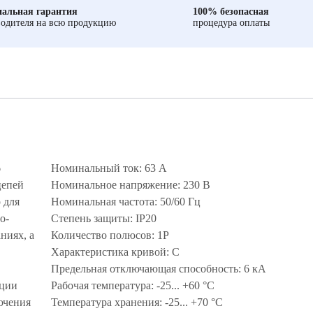
альная гарантия
100% безопасная
одителя на всю продукцию
процедура оплаты
6
Номинальный ток: 63 А
цепей
Номинальное напряжение: 230 В
 для
Номинальная частота: 50/60 Гц
о-
Степень защиты: IP20
ниях, а
Количество полюсов: 1P
Характеристика кривой: C
Предельная отключающая способность: 6 кА
кции
Рабочая температура: -25... +60 °C
ючения
Температура хранения: -25... +70 °C