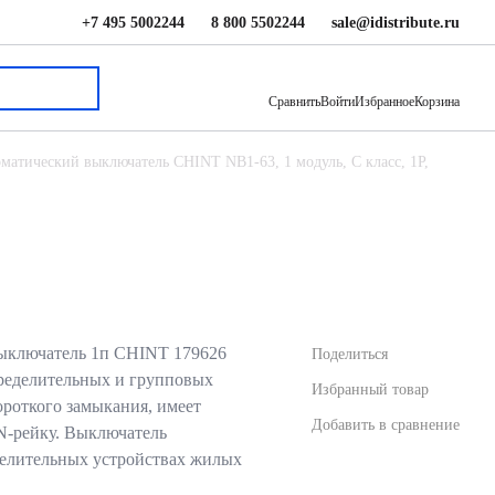
+7 495 5002244
8 800 5502244
sale@idistribute.ru
655 ₽
В корзину
Сравнить
Войти
Избранное
Корзина
матический выключатель CHINT NB1-63, 1 модуль, C класс, 1P,
ыключатель 1п CHINT 179626
Поделиться
пределительных и групповых
Избранный товар
ороткого замыкания, имеет
Добавить в сравнение
N-рейку. Выключатель
делительных устройствах жилых