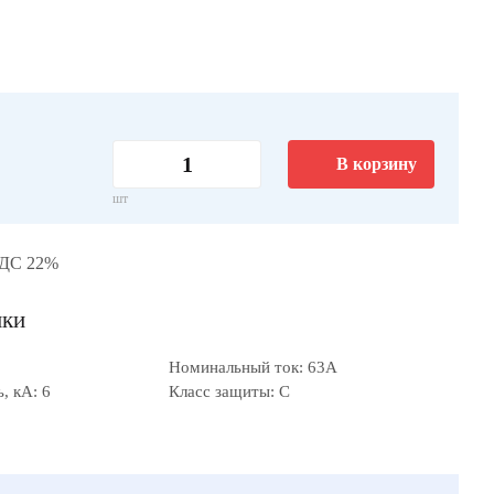
В корзину
шт
НДС 22%
ики
Номинальный ток: 63А
, кА: 6
Класс защиты: C