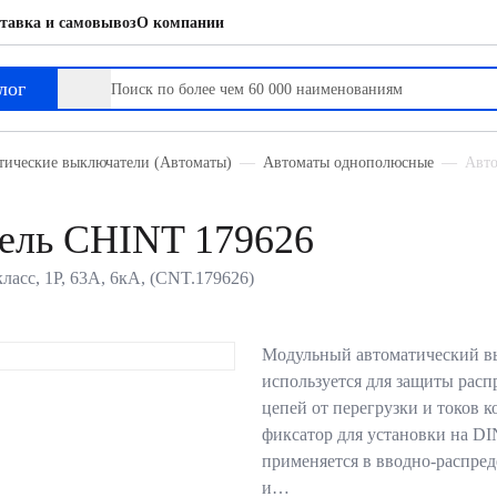
тавка и самовывоз
О компании
лог
тические выключатели (Автоматы)
Автоматы однополюсные
Авто
ель CHINT 179626
асс, 1P, 63А, 6кА, (CNT.179626)
Модульный автоматический в
используется для защиты рас
цепей от перегрузки и токов к
фиксатор для установки на DI
применяется в вводно-распре
и…