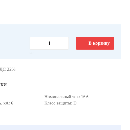
В корзину
шт
НДС 22%
ики
Номинальный ток: 16А
, кА: 6
Класс защиты: D