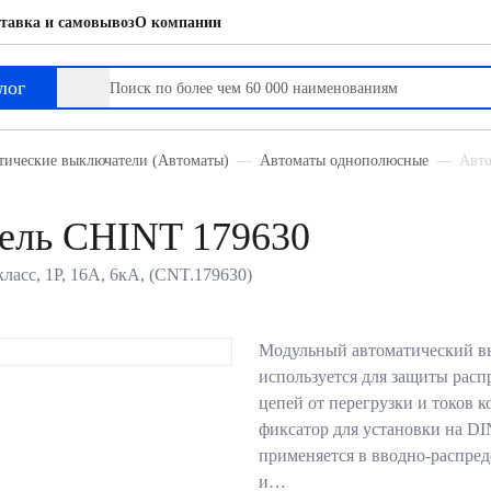
тавка и самовывоз
О компании
лог
тические выключатели (Автоматы)
Автоматы однополюсные
Авто
ель CHINT 179630
асс, 1P, 16А, 6кА, (CNT.179630)
Модульный автоматический в
используется для защиты рас
цепей от перегрузки и токов к
фиксатор для установки на DI
применяется в вводно-распре
и…