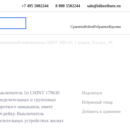
+7 495 5002244
8 800 5502244
sale@idistribute.ru
532 ₽
В корзину
Сравнить
Войти
Избранное
Корзина
матический выключатель CHINT NB1-63, 1 модуль, D класс, 1P,
ыключатель 1п CHINT 179630
Поделиться
пределительных и групповых
Избранный товар
ороткого замыкания, имеет
Добавить в сравнение
N-рейку. Выключатель
делительных устройствах жилых