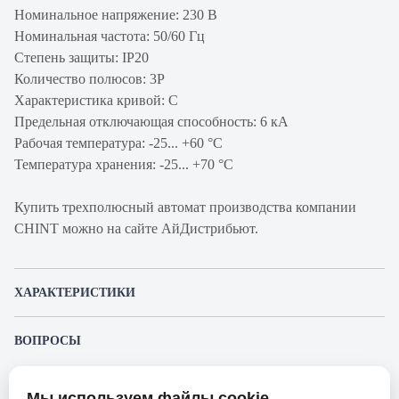
Номинальное напряжение: 230 В
Номинальная частота: 50/60 Гц
Степень защиты: IP20
Количество полюсов: 3P
Характеристика кривой: C
Предельная отключающая способность: 6 кА
Рабочая температура: -25... +60 °C
Температура хранения: -25... +70 °C
Купить трехполюсный автомат производства компании
CHINT можно на сайте АйДистрибьют.
ХАРАКТЕРИСТИКИ
Артикул производителя
179698
ВОПРОСЫ
Продукт
Автоматический
К этому товару еще никто не задал вопрос. Будьте первым!
выключатель
Мы используем файлы cookie