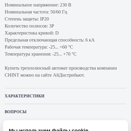
Номинальное напряжение: 230 В
Номинальная частота: 50/60 Гц
Степень защиты: IP20
Количество полюсов: 3P
Характеристика кривой: D
Предельная отключающая способность: 6 кА
Рабочая температура: -25... +60 °C
Температура хранения: -25... +70 °C
Купить трехполюсный автомат производства компании
CHINT можно на сайте АйДистрибьют.
ХАРАКТЕРИСТИКИ
Артикул производителя
179714
ВОПРОСЫ
Продукт
Автоматический
К этому товару еще никто не задал вопрос. Будьте первым!
выключатель
Мы используем файлы cookie