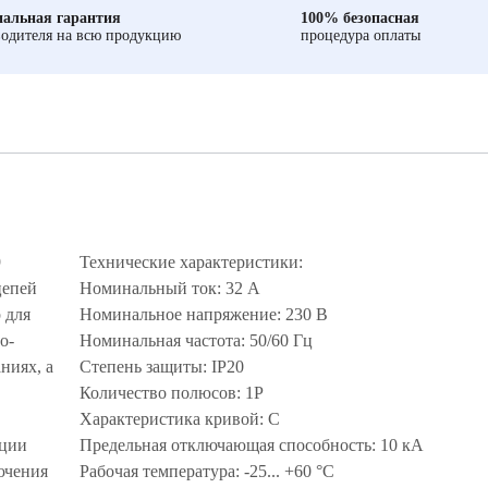
альная гарантия
100% безопасная
одителя на всю продукцию
процедура оплаты
9
Технические характеристики:
цепей
Номинальный ток: 32 А
 для
Номинальное напряжение: 230 В
о-
Номинальная частота: 50/60 Гц
ниях, а
Степень защиты: IP20
Количество полюсов: 1P
Характеристика кривой: С
кции
Предельная отключающая способность: 10 кА
ючения
Рабочая температура: -25... +60 °C