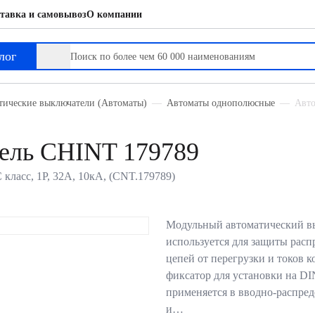
тавка и самовывоз
О компании
лог
тические выключатели (Автоматы)
Автоматы однополюсные
Авто
ель CHINT 179789
ласс, 1P, 32А, 10кА, (CNT.179789)
Модульный автоматический в
используется для защиты рас
цепей от перегрузки и токов к
фиксатор для установки на DI
применяется в вводно-распре
и…