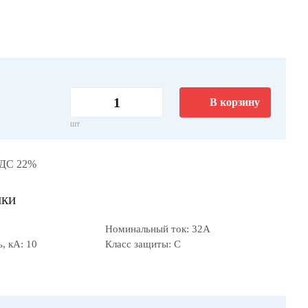
В корзину
шт
НДС 22%
ики
Номинальный ток: 32А
, кА: 10
Класс защиты: C