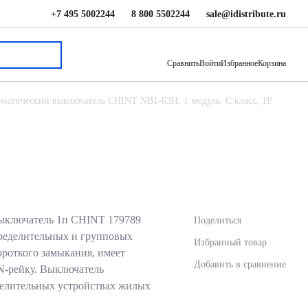
+7 495 5002244
8 800 5502244
sale@idistribute.ru
841 ₽
В корзину
Сравнить
Войти
Избранное
Корзина
матический выключатель CHINT NB1-63H, 1 модуль, C класс, 1P,
ыключатель 1п CHINT 179789
Поделиться
пределительных и групповых
Избранный товар
ороткого замыкания, имеет
Добавить в сравнение
N-рейку. Выключатель
делительных устройствах жилых