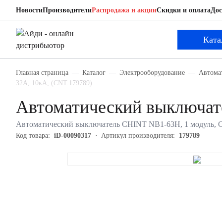
Новости
Производители
Распродажа и акции
Скидки и оплата
Дос
CHINT 179789
Автоматический выключатель
Ката
Главная страница
Каталог
Электрооборудование
Автома
32А, 10кА, (CNT.179789)
Автоматический выключат
Автоматический выключатель CHINT NB1-63H, 1 модуль, C к
Код товара:
iD-00090317
Артикул производителя:
179789