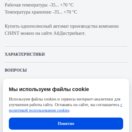
Рабочая температура: -35... +70 °C
Температура хранения: -35... +70 °C
Купить однополюсный автомат производства компании
CHINT можно на сайте АйДистрибьют.
ХАРАКТЕРИСТИКИ
Артикул производителя
296716
ВОПРОСЫ
Продукт
Автоматический
К этому товару еще никто не задал вопрос. Будьте первым!
выключатель
Мы используем файлы cookie
Представленные изображения и характеристики могут отличаться от реального
Производитель
CHINT
Задать вопрос о товаре
внешнего вида товара. Комплектация также может быть изменена производителем
Используем файлы cookies и сервисы интернет-аналитики для
без предварительного уведомления. Компания АйДистрибьют не несёт
Серия
NXB-63S
улучшения работы сайта. Оставаясь на сайте, вы соглашаетесь
с
ответственности в случае не соответствия текущей модели товаров фотографиям,
Пожалуйста,
авторизуйтесь
, чтобы иметь
размещённым в карточке товара.
политикой использования cookies
.
Номинальный ток
63А
возможность оставлять вопросы.
Напряжение, В
230
В корзину
Понятно
Количество полюсов
1