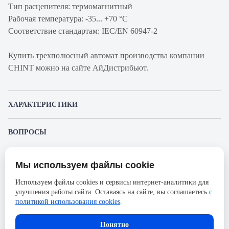
Тип расцепителя: термомагнитный
Рабочая температура: -35... +70 °C
Соответствие стандартам: IEC/EN 60947-2
Купить трехполюсный автомат производства компании
CHINT можно на сайте АйДистрибьют.
ХАРАКТЕРИСТИКИ
Артикул производителя
131364
ВОПРОСЫ
Продукт
Автоматический
К этому товару еще никто не задал вопрос. Будьте первым!
выключатель
Мы используем файлы cookie
Представленные изображения и характеристики могут отличаться от реального
Производитель
CHINT
Задать вопрос о товаре
внешнего вида товара. Комплектация также может быть изменена производителем
Используем файлы cookies и сервисы интернет-аналитики для
без предварительного уведомления. Компания АйДистрибьют не несёт
Серия
NXM-160S
улучшения работы сайта. Оставаясь на сайте, вы соглашаетесь
с
ответственности в случае не соответствия текущей модели товаров фотографиям,
Пожалуйста,
авторизуйтесь
, чтобы иметь
размещённым в карточке товара.
политикой использования cookies
.
Номинальный ток
160А
возможность оставлять вопросы.
Напряжение, В
230
Понятно