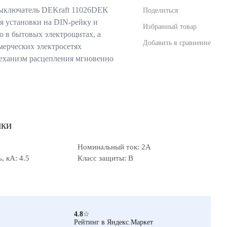
ыключатель DEKraft 11026DEK
Поделиться
я установки на DIN-рейку и
Избранный товар
о в бытовых электрощитах, а
Добавить в сравнение
ерческих электросетях
еханизм расцепления мгновенно
ики
Номинальный ток: 2А
 кА: 4.5
Класс защиты: B
4.8
☆
Рейтинг в Яндекс.Маркет