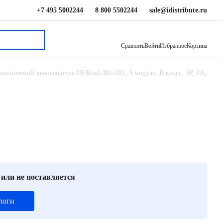
+7 495 5002244
8 800 5502244
sale@idistribute.ru
1 013 ₽
В корзину
Сравнить
Войти
Избранное
Корзина
матический выключатель DEKraft ВА-101, 3 модуль, B класс, 3P, 2А,
 или не поставляется
логи