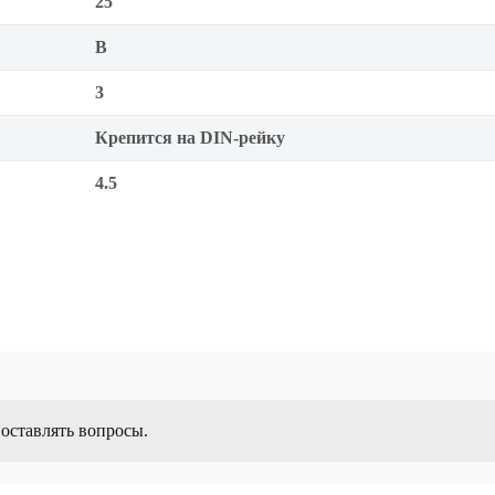
25
B
3
Крепится на DIN-рейку
4.5
 оставлять вопросы.