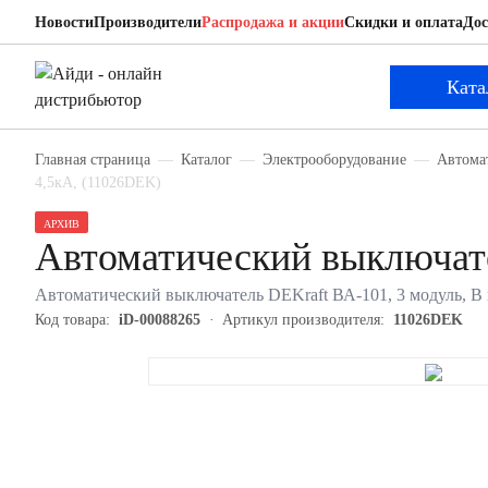
Новости
Производители
Распродажа и акции
Скидки и оплата
Дос
DEKraft 11026DEK
Автоматический выключатель
Ката
Главная страница
Каталог
Электрооборудование
Автома
4,5кА, (11026DEK)
АРХИВ
Автоматический выключат
Автоматический выключатель DEKraft ВА-101, 3 модуль, B к
Код товара:
iD-00088265
Артикул производителя:
11026DEK