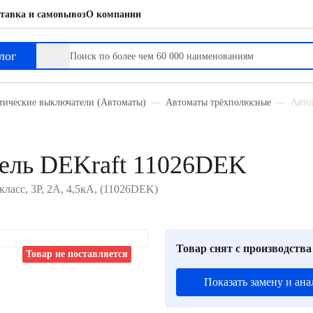
тавка и самовывоз
О компании
лог
тические выключатели (Автоматы)
Автоматы трёхполюсные
Авто
ель DEKraft 11026DEK
ласс, 3P, 2А, 4,5кА, (11026DEK)
Товар снят с производства
Товар не поставляется
Показать замену и ана