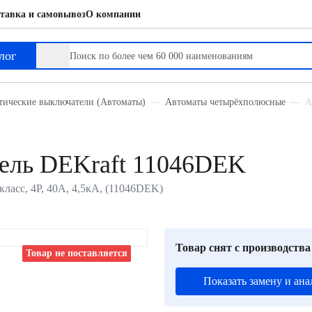
тавка и самовывоз
О компании
лог
тические выключатели (Автоматы)
Автоматы четырёхполюсные
А
ель DEKraft 11046DEK
ласс, 4P, 40А, 4,5кА, (11046DEK)
Товар снят с производства
Товар не поставляется
Показать замену и ана