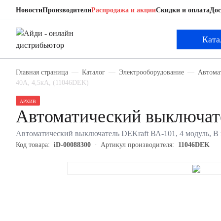
Новости
Производители
Распродажа и акции
Скидки и оплата
Дос
DEKraft 11046DEK
Автоматический выключатель
Ката
Главная страница
Каталог
Электрооборудование
Автома
40А, 4,5кА, (11046DEK)
АРХИВ
Автоматический выключат
Автоматический выключатель DEKraft ВА-101, 4 модуль, B к
Код товара:
iD-00088300
Артикул производителя:
11046DEK