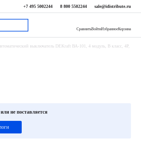
+7 495 5002244
8 800 5502244
sale@idistribute.ru
1 590 ₽
В корзину
Сравнить
Войти
Избранное
Корзина
втоматический выключатель DEKraft ВА-101, 4 модуль, B класс, 4P,
 или не поставляется
логи