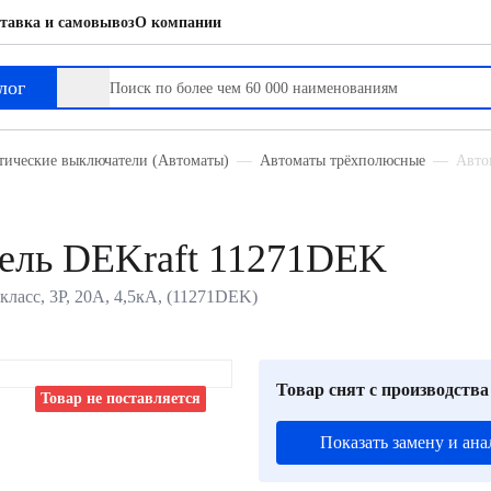
тавка и самовывоз
О компании
лог
тические выключатели (Автоматы)
Автоматы трёхполюсные
Авто
ель DEKraft 11271DEK
ласс, 3P, 20А, 4,5кА, (11271DEK)
Товар снят с производства
Товар не поставляется
Показать замену и ана