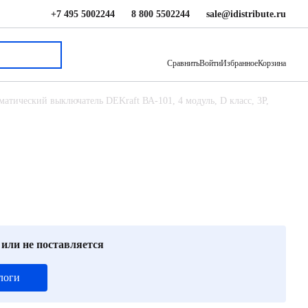
+7 495 5002244
8 800 5502244
sale@idistribute.ru
1 230 ₽
В корзину
Сравнить
Войти
Избранное
Корзина
матический выключатель DEKraft ВА-101, 4 модуль, D класс, 3P,
 или не поставляется
логи