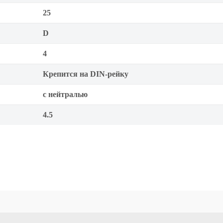
25
D
4
Крепится на DIN-рейку
с нейтралью
4.5