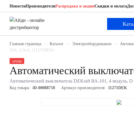
Новости
Производители
Распродажа и акции
Скидки и оплата
Дос
DEKraft 11271DEK
Автоматический выключатель
Ката
Главная страница
Каталог
Электрооборудование
Автома
20А, 4,5кА, (11271DEK)
АРХИВ
Автоматический выключат
Автоматический выключатель DEKraft ВА-101, 4 модуль, D к
Код товара:
iD-00088718
Артикул производителя:
11271DEK