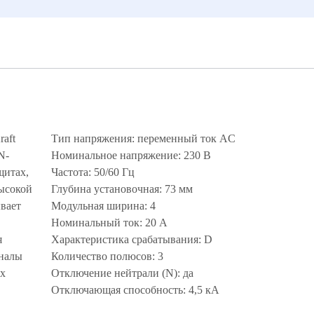
aft
Тип напряжения: переменный ток AC
N-
Номинальное напряжение: 230 В
щитах,
Частота: 50/60 Гц
ысокой
Глубина установочная: 73 мм
вает
Модульная ширина: 4
Номинальный ток: 20 А
я
Характеристика срабатывания: D
аналы
Количество полюсов: 3
их
Отключение нейтрали (N): да
Отключающая способность: 4,5 кА