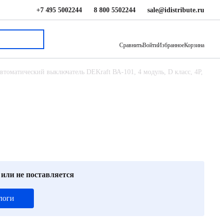
+7 495 5002244
8 800 5502244
sale@idistribute.ru
1 656 ₽
В корзину
Сравнить
Войти
Избранное
Корзина
втоматический выключатель DEKraft ВА-101, 4 модуль, D класс, 4P,
 или не поставляется
логи