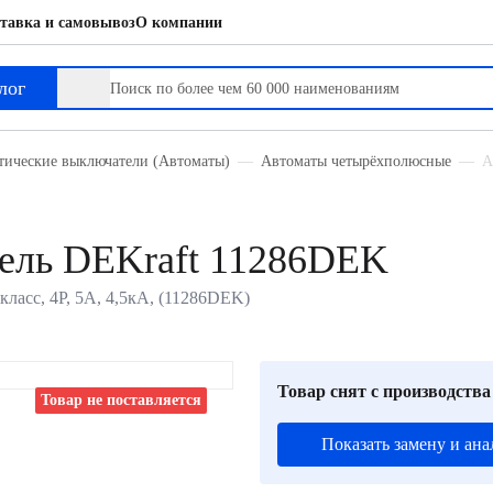
тавка и самовывоз
О компании
лог
тические выключатели (Автоматы)
Автоматы четырёхполюсные
А
ель DEKraft 11286DEK
ласс, 4P, 5А, 4,5кА, (11286DEK)
Товар снят с производства
Товар не поставляется
Показать замену и ана