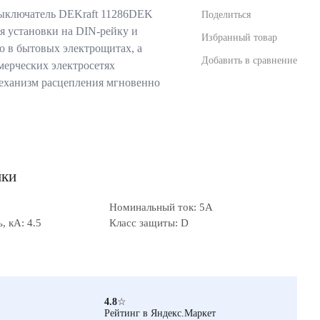
ыключатель DEKraft 11286DEK
Поделиться
я установки на DIN-рейку и
Избранный товар
о в бытовых электрощитах, а
Добавить в сравнение
ерческих электросетях
еханизм расцепления мгновенно
ики
Номинальный ток: 5А
 кА: 4.5
Класс защиты: D
4.8
☆
Рейтинг в Яндекс.Маркет