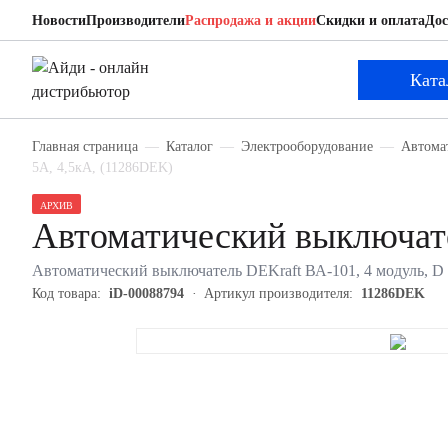
Новости
Производители
Распродажа и акции
Скидки и оплата
Дос
DEKraft 11286DEK
Автоматический выключатель
Ката
Главная страница
Каталог
Электрооборудование
Автома
5А, 4,5кА, (11286DEK)
АРХИВ
Автоматический выключат
Автоматический выключатель DEKraft ВА-101, 4 модуль, D к
Код товара:
iD-00088794
Артикул производителя:
11286DEK