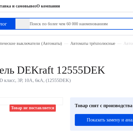
тавка и самовывоз
О компании
лог
тические выключатели (Автоматы)
Автоматы трёхполюсные
Авто
ель DEKraft 12555DEK
 класс, 3P, 10А, 6кА, (12555DEK)
Товар снят с производства
Товар не поставляется
Показать замену и ана