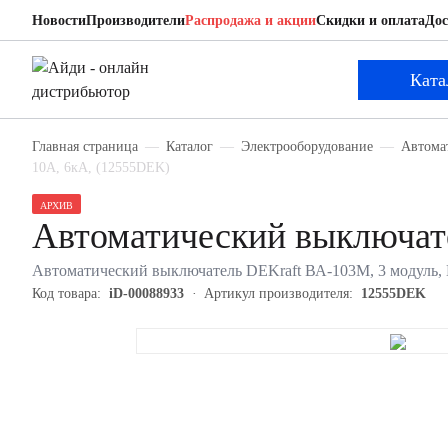
Новости
Производители
Распродажа и акции
Скидки и оплата
Дос
DEKraft 12555DEK
Автоматический выключатель
Ката
Главная страница
Каталог
Электрооборудование
Автома
10А, 6кА, (12555DEK)
АРХИВ
Автоматический выключат
Автоматический выключатель DEKraft ВА-103M, 3 модуль, D
Код товара:
iD-00088933
Артикул производителя:
12555DEK