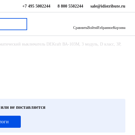
+7 495 5002244
8 800 5502244
sale@idistribute.ru
2 334 ₽
В корзину
Сравнить
Войти
Избранное
Корзина
матический выключатель DEKraft ВА-103M, 3 модуль, D класс, 3P,
 или не поставляется
логи