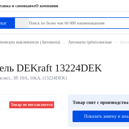
тавка и самовывоз
О компании
лог
тические выключатели (Автоматы)
Автоматы трёхполюсные
Авто
ель DEKraft 13224DEK
класс, 3P, 10А, 10кА, (13224DEK)
Товар снят с производства
Товар не поставляется
Показать замену и ана