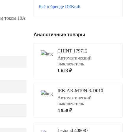
Всё о бренде DEKraft
ым током 10А
Аналогичные товары
CHINT 179712
Автоматический
выключатель
1 623 ₽
IEK AR-M10N-3-D010
Автоматический
выключатель
4 950 ₽
Legrand 408087