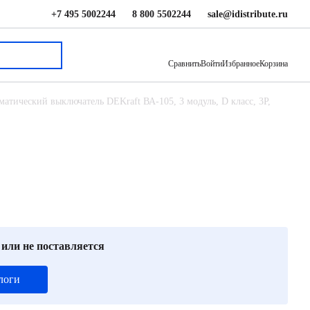
+7 495 5002244
8 800 5502244
sale@idistribute.ru
3 678 ₽
В корзину
Сравнить
Войти
Избранное
Корзина
матический выключатель DEKraft ВА-105, 3 модуль, D класс, 3P,
 или не поставляется
логи