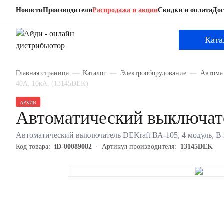
Новости
Производители
Распродажа и акции
Скидки и оплата
Дос
DEKraft 13145DEK
Автоматический выключатель
Ката
Главная страница
Каталог
Электрооборудование
Автома
40А, 10кА, (13145DEK)
АРХИВ
Автоматический выключат
Автоматический выключатель DEKraft ВА-105, 4 модуль, B 
Код товара:
iD-00089082
Артикул производителя:
13145DEK