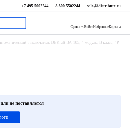
+7 495 5002244
8 800 5502244
sale@idistribute.ru
6 720 ₽
В корзину
Сравнить
Войти
Избранное
Корзина
втоматический выключатель DEKraft ВА-105, 4 модуль, B класс, 4P,
 или не поставляется
логи