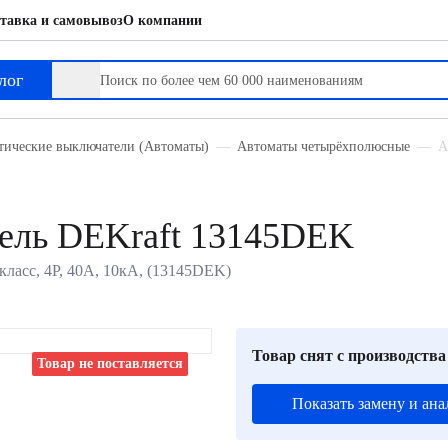
тавка и самовывоз
О компании
лог
тические выключатели (Автоматы)
Автоматы четырёхполюсные
А
ель DEKraft 13145DEK
класс, 4P, 40А, 10кА, (13145DEK)
Товар снят с производства
Товар не поставляется
Показать замену и ана