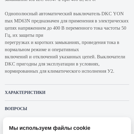
Однополюсный автоматический выключатель DKC YON
max MD63N предназначен для применения в электрических
цепях напряжением до 400 В переменного тока частоты 50
Гц, их защиты при
перегрузках и коротких замыканиях, проведения тока в
нормальном режиме и оперативных
включений и отключений указанных цепей. Выключатели
DKC пригодны для эксплуатации в условиях,
нормированных для климатического исполнения У2.
ХАРАКТЕРИСТИКИ
Артикул производителя
MD63N-1PC20
ВОПРОСЫ
Продукт
Автоматический
К этому товару еще никто не задал вопрос. Будьте первым!
выключатель
Мы используем файлы cookie
Представленные изображения и характеристики могут отличаться от реального
Производитель
DKC
Задать вопрос о товаре