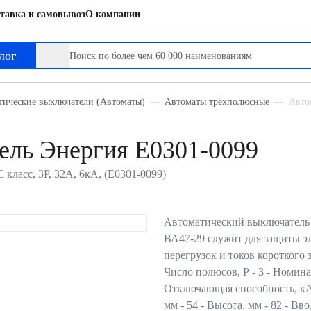
тавка и самовывоз
О компании
лог
тические выключатели (Автоматы)
Автоматы трёхполюсные
Авто
ель Энергия Е0301-0099
класс, 3P, 32А, 6кА, (Е0301-0099)
Автоматический выключатель 
ВА47-29 служит для защиты э
перегрузок и токов короткого 
Число полюсов, Р - 3 - Номина
Отключающая способность, кА 
мм - 54 - Высота, мм - 82 - В