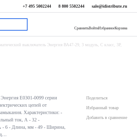
+7 495 5002244
8 800 5502244
sale@idistribute.ru
1 650 ₽
В корзину
Сравнить
Войти
Избранное
Корзина
матический выключатель Энергия ВА47-29, 3 модуль, C класс, 3P,
Энергия Е0301-0099 серии
Поделиться
лектрических цепей от
Избранный товар
замыкания. Характеристики: -
Добавить в сравнение
льный ток, А - 32 -
- 6 - Длина, мм - 49 - Ширина,
вод…