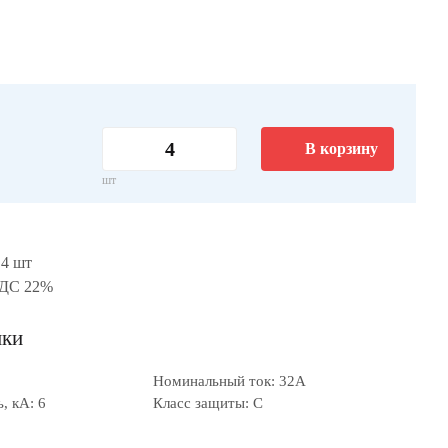
В корзину
шт
 4 шт
НДС 22%
ики
Номинальный ток: 32А
, кА: 6
Класс защиты: C