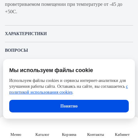
проветриваемом помещении при температуре от -45 до
+50С.
ХАРАКТЕРИСТИКИ
Артикул производителя
Е0301-0100
ВОПРОСЫ
Продукт
Автоматический
К этому товару еще никто не задал вопрос. Будьте первым!
выключатель
Мы используем файлы cookie
Представленные изображения и характеристики могут отличаться от реального
Производитель
Энергия
Задать вопрос о товаре
внешнего вида товара. Комплектация также может быть изменена производителем
Используем файлы cookies и сервисы интернет-аналитики для
без предварительного уведомления. Компания АйДистрибьют не несёт
Пожалуйста,
авторизуйтесь
, чтобы иметь
Серия
ВА47-29
улучшения работы сайта. Оставаясь на сайте, вы соглашаетесь
с
ответственности в случае не соответствия текущей модели товаров фотографиям,
возможность оставлять вопросы.
размещённым в карточке товара.
политикой использования cookies
.
Номинальный ток
40А
Напряжение, В
230
В корзину
Понятно
Количество полюсов
3
Сечение проводника гибкого,
25
мм2
Меню
Каталог
Корзина
Контакты
Кабинет