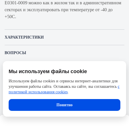
Е0301-0009 можно как в жилом так и в административном
секторах и эксплуатировать при температуре от -40 до
+50С.
ХАРАКТЕРИСТИКИ
Артикул производителя
Е0301-0009
ВОПРОСЫ
Продукт
Автоматический
К этому товару еще никто не задал вопрос. Будьте первым!
выключатель
Мы используем файлы cookie
Представленные изображения и характеристики могут отличаться от реального
Производитель
Энергия
Задать вопрос о товаре
внешнего вида товара. Комплектация также может быть изменена производителем
Используем файлы cookies и сервисы интернет-аналитики для
без предварительного уведомления. Компания АйДистрибьют не несёт
Серия
ВА 47-63
улучшения работы сайта. Оставаясь на сайте, вы соглашаетесь
с
ответственности в случае не соответствия текущей модели товаров фотографиям,
Пожалуйста,
авторизуйтесь
, чтобы иметь
размещённым в карточке товара.
политикой использования cookies
.
Номинальный ток
25А
возможность оставлять вопросы.
Напряжение, В
230
Понятно
Количество полюсов
1
Сечение проводника гибкого,
25
мм2