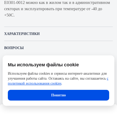
Е0301-0012 можно как в жилом так и в административном
секторах и эксплуатировать при температуре от -40 до
+50С.
ХАРАКТЕРИСТИКИ
Артикул производителя
Е0301-0012
ВОПРОСЫ
Продукт
Автоматический
К этому товару еще никто не задал вопрос. Будьте первым!
выключатель
Мы используем файлы cookie
Представленные изображения и характеристики могут отличаться от реального
Производитель
Энергия
Задать вопрос о товаре
внешнего вида товара. Комплектация также может быть изменена производителем
Используем файлы cookies и сервисы интернет-аналитики для
без предварительного уведомления. Компания АйДистрибьют не несёт
Серия
ВА 47-63
улучшения работы сайта. Оставаясь на сайте, вы соглашаетесь
с
ответственности в случае не соответствия текущей модели товаров фотографиям,
Пожалуйста,
авторизуйтесь
, чтобы иметь
размещённым в карточке товара.
политикой использования cookies
.
Номинальный ток
50А
возможность оставлять вопросы.
Напряжение, В
230
Понятно
Количество полюсов
1
Сечение проводника гибкого,
25
мм2