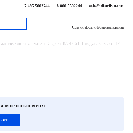
+7 495 5002244
8 800 5502244
sale@idistribute.ru
1 005.48 ₽
В корзину
Сравнить
Войти
Избранное
Корзина
матический выключатель Энергия ВА 47-63, 1 модуль, C класс, 1P,
 или не поставляется
логи