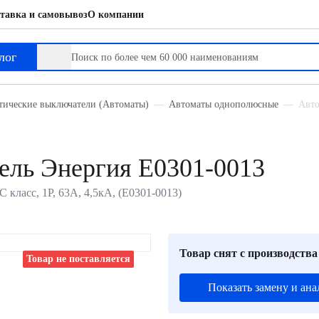
тавка и самовывоз
О компании
лог
тические выключатели (Автоматы)
Автоматы однополюсные
Авто
ель Энергия Е0301-0013
класс, 1P, 63А, 4,5кА, (Е0301-0013)
Товар снят с производства
Товар не поставляется
Показать замену и ана