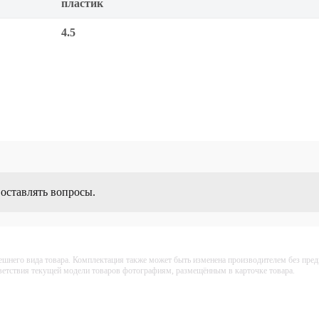
пластик
4.5
 оставлять вопросы.
ешнего вида товара. Комплектация также может быть изменена производителем без пре
тветствия текущей модели товаров фотографиям, размещённым в карточке товара.