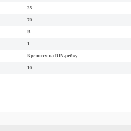
25
70
B
1
Крепится на DIN-рейку
10