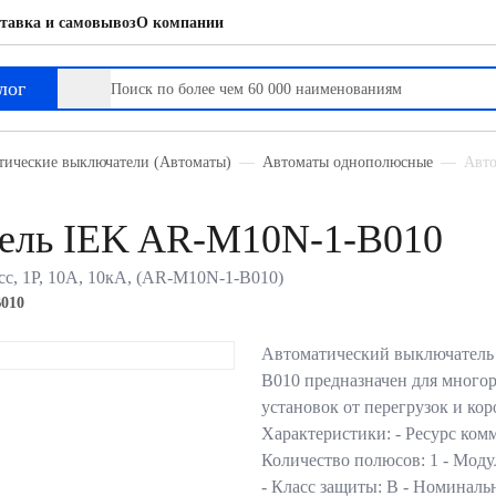
тавка и самовывоз
О компании
лог
тические выключатели (Автоматы)
Автоматы однополюсные
Авто
тель IEK AR-M10N-1-B010
с, 1P, 10А, 10кА, (AR-M10N-1-B010)
010
Автоматический выключател
B010 предназначен для много
установок от перегрузок и ко
Характеристики: - Ресурс ком
Количество полюсов: 1 - Моду
- Класс защиты: В - Номина