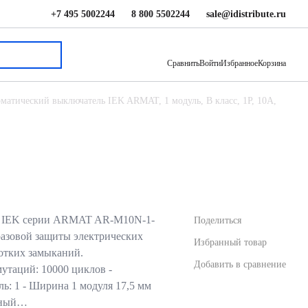
+7 495 5002244
8 800 5502244
sale@idistribute.ru
708 ₽
В корзину
Сравнить
Войти
Избранное
Корзина
матический выключатель IEK ARMAT, 1 модуль, B класс, 1P, 10А,
ь IEK серии ARMAT AR-M10N-1-
Поделиться
разовой защиты электрических
Избранный товар
ротких замыканий.
Добавить в сравнение
мутаций: 10000 циклов -
ль: 1 - Ширина 1 модуля 17,5 мм
льный…