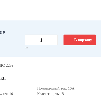
3 ₽
В корзину
шт
НДС 22%
ики
Номинальный ток: 10А
, кА: 10
Класс защиты: B