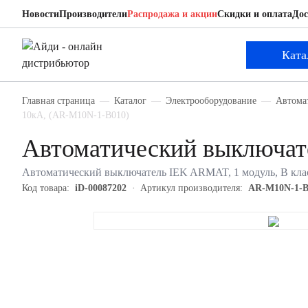
Новости
Производители
Распродажа и акции
Скидки и оплата
Дос
IEK AR-M10N-1-B010
Автоматический выключатель
Ката
Главная страница
Каталог
Электрооборудование
Автома
10кА, (AR-M10N-1-B010)
Автоматический выключа
Автоматический выключатель IEK ARMAT, 1 модуль, B клас
Код товара:
iD-00087202
Артикул производителя:
AR-M10N-1-B