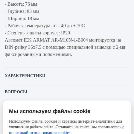
- Высота: 76 мм
- Глубина: 83 мм
- Ширина: 18 мм
- Рабочая температура: от - 40 до + 70С
- Степень защиты корпуса: IP20
Автомат IEK ARMAT AR-M10N-1-B004 монтируется на
DIN-рейку 35x7,5 с помощью специальной защелки с 2-мя
фиксированными положениями.
ХАРАКТЕРИСТИКИ
Артикул производителя
AR-M10N-1-B004
ВОПРОСЫ
Продукт
Автоматический
К этому товару еще никто не задал вопрос. Будьте первым!
выключатель
Мы используем файлы cookie
Представленные изображения и характеристики могут отличаться от реального
Производитель
IEK
Задать вопрос о товаре
внешнего вида товара. Комплектация также может быть изменена производителем
Используем файлы cookies и сервисы интернет-аналитики для
без предварительного уведомления. Компания АйДистрибьют не несёт
Серия
ARMAT
улучшения работы сайта. Оставаясь на сайте, вы соглашаетесь
с
ответственности в случае не соответствия текущей модели товаров фотографиям,
Пожалуйста,
авторизуйтесь
, чтобы иметь
размещённым в карточке товара.
политикой использования cookies
.
Номинальный ток
4А