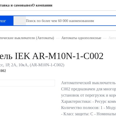
тавка и самовывоз
О компании
лог
тические выключатели (Автоматы)
Автоматы однополюсные
Авто
тель IEK AR-M10N-1-C002
с, 1P, 2А, 10кА, (AR-M10N-1-C002)
002
Автоматический выключател
C002 предназначен для много
установок от перегрузок и ко
Характеристики: - Ресурс ком
Количество полюсов: 1 - Моду
- Класс защиты: С - Номина