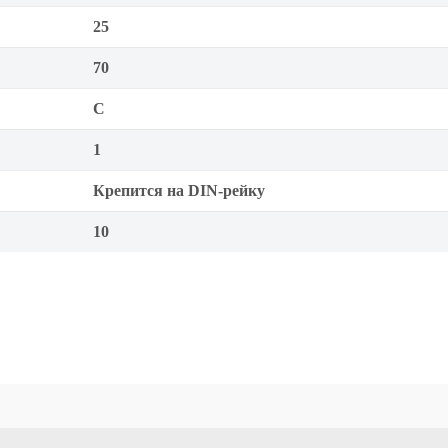
25
70
C
1
Крепится на DIN-рейку
10