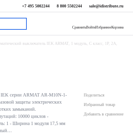
+7 495 5002244
8 800 5502244
sale@idistribute.ru
1 420 ₽
В корзину
Сравнить
Войти
Избранное
Корзина
матический выключатель IEK ARMAT, 1 модуль, C класс, 1P, 2А,
ь IEK серии ARMAT AR-M10N-1-
Поделиться
разовой защиты электрических
Избранный товар
ротких замыканий.
Добавить в сравнение
мутаций: 10000 циклов -
ль: 1 - Ширина 1 модуля 17,5 мм
льный…