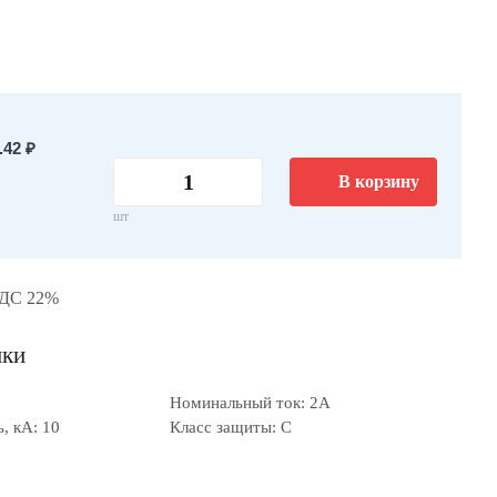
42 ₽
В корзину
шт
НДС 22%
ики
Номинальный ток: 2А
, кА: 10
Класс защиты: C