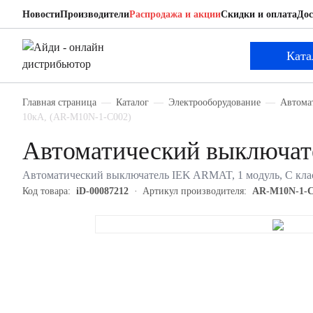
Новости
Производители
Распродажа и акции
Скидки и оплата
Дос
IEK AR-M10N-1-C002
Автоматический выключатель
Ката
Главная страница
Каталог
Электрооборудование
Автома
10кА, (AR-M10N-1-C002)
Автоматический выключа
Автоматический выключатель IEK ARMAT, 1 модуль, C клас
Код товара:
iD-00087212
Артикул производителя:
AR-M10N-1-C