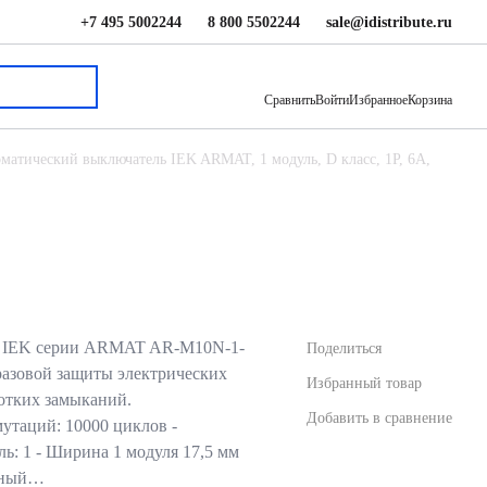
+7 495 5002244
8 800 5502244
sale@idistribute.ru
1 688 ₽
В корзину
Сравнить
Войти
Избранное
Корзина
матический выключатель IEK ARMAT, 1 модуль, D класс, 1P, 6А,
ь IEK серии ARMAT AR-M10N-1-
Поделиться
разовой защиты электрических
Избранный товар
ротких замыканий.
Добавить в сравнение
мутаций: 10000 циклов -
ль: 1 - Ширина 1 модуля 17,5 мм
льный…