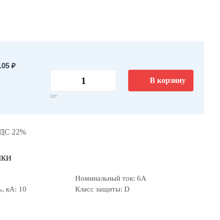
05 ₽
В корзину
шт
НДС 22%
ики
Номинальный ток: 6А
, кА: 10
Класс защиты: D