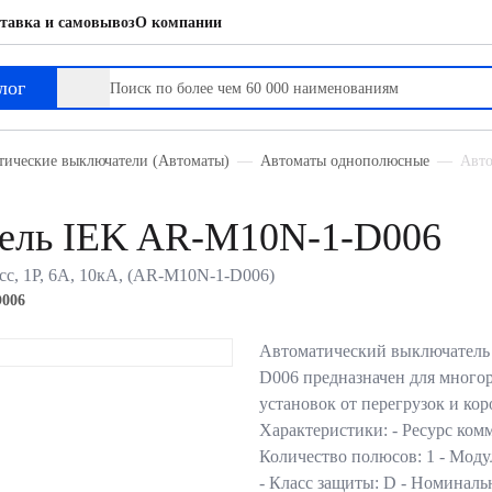
тавка и самовывоз
О компании
лог
тические выключатели (Автоматы)
Автоматы однополюсные
Авто
тель IEK AR-M10N-1-D006
с, 1P, 6А, 10кА, (AR-M10N-1-D006)
006
Автоматический выключател
D006 предназначен для много
установок от перегрузок и ко
Характеристики: - Ресурс ком
Количество полюсов: 1 - Моду
- Класс защиты: D - Номина