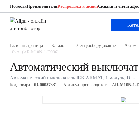
Новости
Производители
Распродажа и акции
Скидки и оплата
Дос
IEK AR-M10N-1-D006
Автоматический выключатель
Ката
Главная страница
Каталог
Электрооборудование
Автома
10кА, (AR-M10N-1-D006)
Автоматический выключа
Автоматический выключатель IEK ARMAT, 1 модуль, D клас
Код товара:
iD-00087331
Артикул производителя:
AR-M10N-1-D