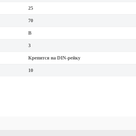
25
70
B
3
Крепится на DIN-рейку
10