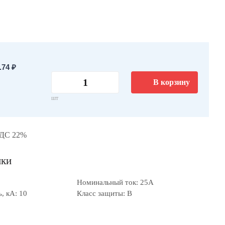
74 ₽
В корзину
шт
НДС 22%
ики
Номинальный ток: 25А
, кА: 10
Класс защиты: B