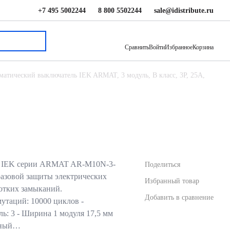
+7 495 5002244
8 800 5502244
sale@idistribute.ru
2 818 ₽
В корзину
Сравнить
Войти
Избранное
Корзина
матический выключатель IEK ARMAT, 3 модуль, B класс, 3P, 25А,
ь IEK серии ARMAT AR-M10N-3-
Поделиться
разовой защиты электрических
Избранный товар
ротких замыканий.
Добавить в сравнение
мутаций: 10000 циклов -
ль: 3 - Ширина 1 модуля 17,5 мм
льный…