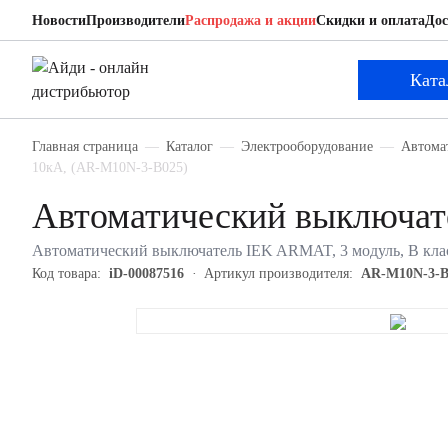
Новости
Производители
Распродажа и акции
Скидки и оплата
Дос
IEK AR-M10N-3-B025
Автоматический выключатель
Ката
Главная страница
Каталог
Электрооборудование
Автома
10кА, (AR-M10N-3-B025)
Автоматический выключа
Автоматический выключатель IEK ARMAT, 3 модуль, B клас
Код товара:
iD-00087516
Артикул производителя:
AR-M10N-3-B