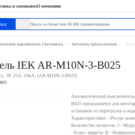
тавка и самовывоз
О компании
лог
тические выключатели (Автоматы)
Автоматы трёхполюсные
Авто
тель IEK AR-M10N-3-B025
с, 3P, 25А, 10кА, (AR-M10N-3-B025)
025
Автоматический выключател
B025 предназначен для много
установок от перегрузок и ко
Характеристики: - Ресурс ком
Количество полюсов: 3 - Моду
- Класс защиты: В - Номина