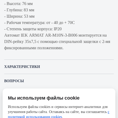
- Высота: 76 мм
- Глубина: 83 мм
- Ширина: 53 мм
- Рабочая температура: от - 40 до + 70С
- Степень защиты корпуса: IP20
Автомат IEK ARMAT AR-M10N-3-B006 монтируется на
DIN-рейку 35x7,5 с помощью специальной защелки с 2-мя
фиксированными положениями.
ХАРАКТЕРИСТИКИ
Артикул производителя
AR-M10N-3-B006
ВОПРОСЫ
Продукт
Автоматический
К этому товару еще никто не задал вопрос. Будьте первым!
выключатель
Мы используем файлы cookie
Представленные изображения и характеристики могут отличаться от реального
Производитель
IEK
Задать вопрос о товаре
внешнего вида товара. Комплектация также может быть изменена производителем
Используем файлы cookies и сервисы интернет-аналитики для
без предварительного уведомления. Компания АйДистрибьют не несёт
Пожалуйста,
авторизуйтесь
, чтобы иметь
Серия
ARMAT
улучшения работы сайта. Оставаясь на сайте, вы соглашаетесь
с
ответственности в случае не соответствия текущей модели товаров фотографиям,
возможность оставлять вопросы.
размещённым в карточке товара.
политикой использования cookies
.
Номинальный ток
6А