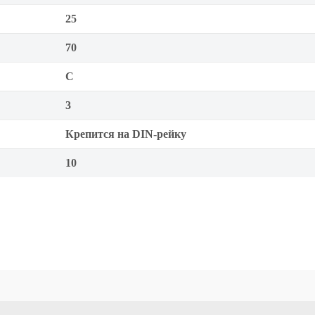
25
70
C
3
Крепится на DIN-рейку
10