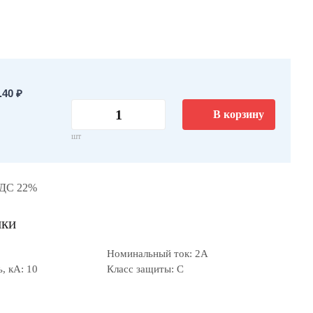
40 ₽
В корзину
шт
НДС 22%
ики
Номинальный ток: 2А
, кА: 10
Класс защиты: C