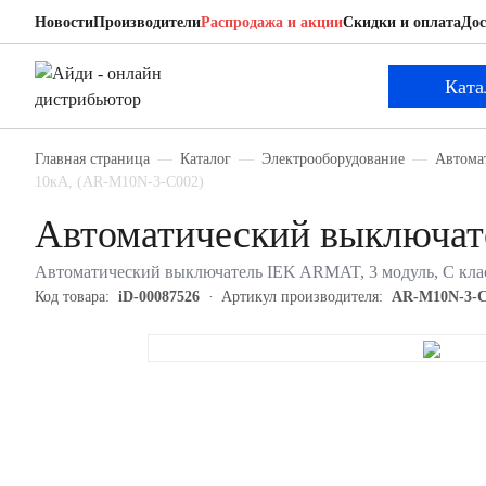
Новости
Производители
Распродажа и акции
Скидки и оплата
Дос
IEK AR-M10N-3-C002
Автоматический выключатель
Ката
Главная страница
Каталог
Электрооборудование
Автома
10кА, (AR-M10N-3-C002)
Автоматический выключа
Автоматический выключатель IEK ARMAT, 3 модуль, C клас
Код товара:
iD-00087526
Артикул производителя:
AR-M10N-3-C