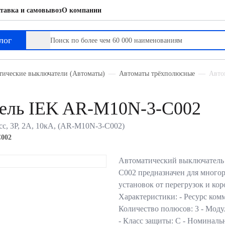
тавка и самовывоз
О компании
лог
тические выключатели (Автоматы)
Автоматы трёхполюсные
Авто
тель IEK AR-M10N-3-C002
с, 3P, 2А, 10кА, (AR-M10N-3-C002)
002
Автоматический выключател
C002 предназначен для много
установок от перегрузок и ко
Характеристики: - Ресурс ком
Количество полюсов: 3 - Моду
- Класс защиты: C - Номина