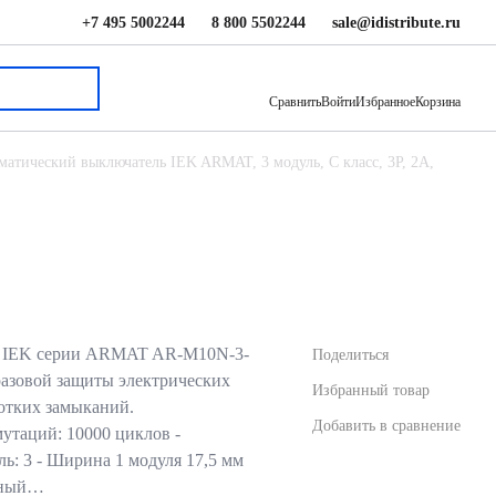
+7 495 5002244
8 800 5502244
sale@idistribute.ru
4 979 ₽
В корзину
Сравнить
Войти
Избранное
Корзина
матический выключатель IEK ARMAT, 3 модуль, C класс, 3P, 2А,
ь IEK серии ARMAT AR-M10N-3-
Поделиться
разовой защиты электрических
Избранный товар
ротких замыканий.
Добавить в сравнение
мутаций: 10000 циклов -
ль: 3 - Ширина 1 модуля 17,5 мм
льный…