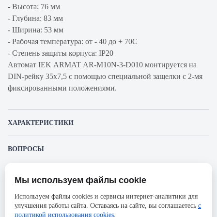
- Высота: 76 мм
- Глубина: 83 мм
- Ширина: 53 мм
- Рабочая температура: от - 40 до + 70С
- Степень защиты корпуса: IP20
Автомат IEK ARMAT AR-M10N-3-D010 монтируется на
DIN-рейку 35x7,5 с помощью специальной защелки с 2-мя
фиксированными положениями.
ХАРАКТЕРИСТИКИ
Артикул производителя
AR-M10N-3-D010
ВОПРОСЫ
Продукт
Автоматический
К этому товару еще никто не задал вопрос. Будьте первым!
выключатель
Мы используем файлы cookie
Представленные изображения и характеристики могут отличаться от реального
Производитель
IEK
Задать вопрос о товаре
внешнего вида товара. Комплектация также может быть изменена производителем
Используем файлы cookies и сервисы интернет-аналитики для
без предварительного уведомления. Компания АйДистрибьют не несёт
Серия
ARMAT
улучшения работы сайта. Оставаясь на сайте, вы соглашаетесь
с
ответственности в случае не соответствия текущей модели товаров фотографиям,
Пожалуйста,
авторизуйтесь
, чтобы иметь
размещённым в карточке товара.
политикой использования cookies
.
Номинальный ток
10А