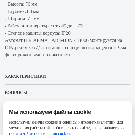
- Высота: 76 мм
- Глубина: 83 мм
- Ширина: 71 мм
- Рабочая температура: от - 40 до + 70С
- Степень защиты корпуса: IP20
Автомат IEK ARMAT AR-M10N-4-B006 монтируется на
DIN-рейку 35x7,5 с помощью специальной защелки с 2-мя
фиксированными положениями.
ХАРАКТЕРИСТИКИ
Артикул производителя
AR-M10N-4-B006
ВОПРОСЫ
Продукт
Автоматический
К этому товару еще никто не задал вопрос. Будьте первым!
выключатель
Мы используем файлы cookie
Представленные изображения и характеристики могут отличаться от реального
Производитель
IEK
Задать вопрос о товаре
внешнего вида товара. Комплектация также может быть изменена производителем
Используем файлы cookies и сервисы интернет-аналитики для
без предварительного уведомления. Компания АйДистрибьют не несёт
Серия
ARMAT
улучшения работы сайта. Оставаясь на сайте, вы соглашаетесь
с
ответственности в случае не соответствия текущей модели товаров фотографиям,
Пожалуйста,
авторизуйтесь
, чтобы иметь
размещённым в карточке товара.
политикой использования cookies
.
Номинальный ток
6А