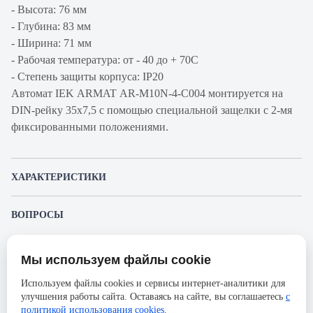
- Высота: 76 мм
- Глубина: 83 мм
- Ширина: 71 мм
- Рабочая температура: от - 40 до + 70С
- Степень защиты корпуса: IP20
Автомат IEK ARMAT AR-M10N-4-C004 монтируется на
DIN-рейку 35x7,5 с помощью специальной защелки с 2-мя
фиксированными положениями.
ХАРАКТЕРИСТИКИ
Артикул производителя
AR-M10N-4-C004
ВОПРОСЫ
Продукт
Автоматический
К этому товару еще никто не задал вопрос. Будьте первым!
выключатель
Мы используем файлы cookie
Представленные изображения и характеристики могут отличаться от реального
Производитель
IEK
Задать вопрос о товаре
внешнего вида товара. Комплектация также может быть изменена производителем
Используем файлы cookies и сервисы интернет-аналитики для
без предварительного уведомления. Компания АйДистрибьют не несёт
Серия
ARMAT
улучшения работы сайта. Оставаясь на сайте, вы соглашаетесь
с
ответственности в случае не соответствия текущей модели товаров фотографиям,
Пожалуйста,
авторизуйтесь
, чтобы иметь
размещённым в карточке товара.
политикой использования cookies
.
Номинальный ток
4А