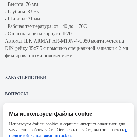
- Высота: 76 мм
- Глубина: 83 мм
- Ширина: 71 мм
- Рабочая температура: от - 40 до + 70С
- Степень защиты корпуса: IP20
Автомат IEK ARMAT AR-M10N-4-C050 монтируется на
DIN-рейку 35x7,5 с помощью специальной защелки с 2-мя
фиксированными положениями.
ХАРАКТЕРИСТИКИ
Артикул производителя
AR-M10N-4-C050
ВОПРОСЫ
Продукт
Автоматический
К этому товару еще никто не задал вопрос. Будьте первым!
выключатель
Мы используем файлы cookie
Представленные изображения и характеристики могут отличаться от реального
Производитель
IEK
Задать вопрос о товаре
внешнего вида товара. Комплектация также может быть изменена производителем
Используем файлы cookies и сервисы интернет-аналитики для
без предварительного уведомления. Компания АйДистрибьют не несёт
Серия
ARMAT
улучшения работы сайта. Оставаясь на сайте, вы соглашаетесь
с
ответственности в случае не соответствия текущей модели товаров фотографиям,
Пожалуйста,
авторизуйтесь
, чтобы иметь
размещённым в карточке товара.
политикой использования cookies
.
Номинальный ток
50А