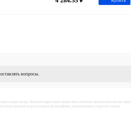
4 284.55 ₽
Купить
 оставлять вопросы.
ешнего вида товара. Комплектация также может быть изменена производителем без пре
тветствия текущей модели товаров фотографиям, размещённым в карточке товара.