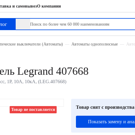
тавка и самовывоз
О компании
лог
тические выключатели (Автоматы)
Автоматы однополюсные
Авто
ль Legrand 407668
с, 1P, 10А, 10кА, (LEG.407668)
Товар снят с производства
Товар не поставляется
Показать замену и ана