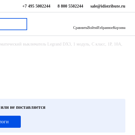
+7 495 5002244
8 800 5502244
sale@idistribute.ru
760 ₽
В корзину
Сравнить
Войти
Избранное
Корзина
матический выключатель Legrand DX3, 1 модуль, C класс, 1P, 10А,
 или не поставляется
логи