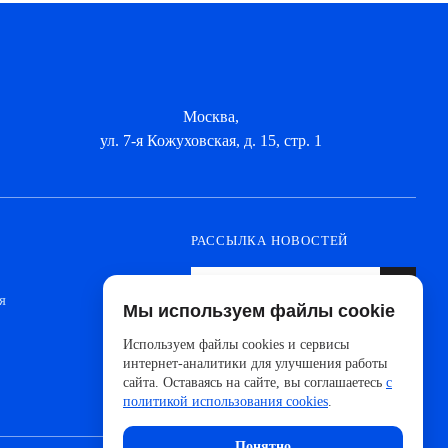
Москва,
ул. 7-я Кожуховская, д. 15, стр. 1
РАССЫЛКА НОВОСТЕЙ
я
Мы используем файлы cookie
Оформите подписку, чтобы быть в курсе
новинок от ведущих производителей и
Используем файлы cookies и сервисы
новостей АйДистрибьют
интернет-аналитики для улучшения работы
сайта. Оставаясь на сайте, вы соглашаетесь
с
политикой использования cookies
.
Понятно