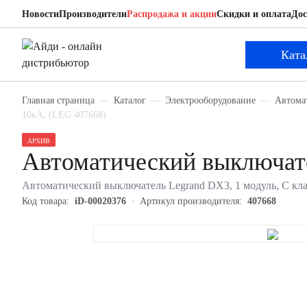
Новости
Производители
Распродажа и акции
Скидки и оплата
Дос
Legrand 407668
Автоматический выключатель
Ката
Главная страница
Каталог
Электрооборудование
Автома
10кА, (LEG.407668)
АРХИВ
Автоматический выключате
Автоматический выключатель Legrand DX3, 1 модуль, C клас
Код товара:
iD-00020376
Артикул производителя:
407668