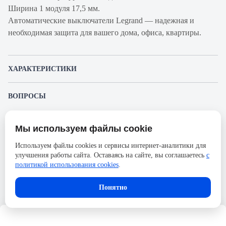
Ширина 1 модуля 17,5 мм.
Автоматические выключатели Legrand — надежная и
необходимая защита для вашего дома, офиса, квартиры.
ХАРАКТЕРИСТИКИ
Артикул производителя
407662
ВОПРОСЫ
Продукт
Автоматический
К этому товару еще никто не задал вопрос. Будьте первым!
выключатель
Мы используем файлы cookie
Представленные изображения и характеристики могут отличаться от реального
Производитель
Legrand
Задать вопрос о товаре
внешнего вида товара. Комплектация также может быть изменена производителем
Используем файлы cookies и сервисы интернет-аналитики для
без предварительного уведомления. Компания АйДистрибьют не несёт
Серия
DX3
улучшения работы сайта. Оставаясь на сайте, вы соглашаетесь
с
ответственности в случае не соответствия текущей модели товаров фотографиям,
Пожалуйста,
авторизуйтесь
, чтобы иметь
размещённым в карточке товара.
политикой использования cookies
.
Номинальный ток
1А
возможность оставлять вопросы.
Напряжение, В
400
В корзину
Понятно
Количество полюсов
1
Сечение проводника
35