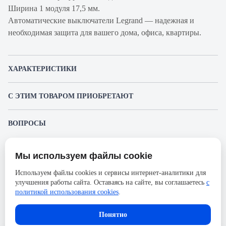
Ширина 1 модуля 17,5 мм.
Автоматические выключатели Legrand — надежная и
необходимая защита для вашего дома, офиса, квартиры.
ХАРАКТЕРИСТИКИ
Артикул производителя
407264
С ЭТИМ ТОВАРОМ ПРИОБРЕТАЮТ
Продукт
Автоматический
выключатель
Legrand 411514
ВОПРОСЫ
Устройство защитного отключения
Производитель
К этому товару еще никто не задал вопрос. Будьте первым!
Legrand
4 070.39 ₽
Серия
DX3
Мы используем файлы cookie
Представленные изображения и характеристики могут отличаться от реального
Задать вопрос о товаре
Номинальный ток
20А
внешнего вида товара. Комплектация также может быть изменена производителем
Используем файлы cookies и сервисы интернет-аналитики для
без предварительного уведомления. Компания АйДистрибьют не несёт
Напряжение, В
улучшения работы сайта. Оставаясь на сайте, вы соглашаетесь
400
с
ответственности в случае не соответствия текущей модели товаров фотографиям,
Пожалуйста,
авторизуйтесь
, чтобы иметь
размещённым в карточке товара.
политикой использования cookies
.
возможность оставлять вопросы.
Количество полюсов
1
В корзину
Сечение проводника
Понятно
35