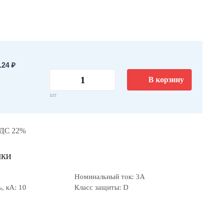
24 ₽
В корзину
шт
НДС 22%
ики
Номинальный ток: 3А
, кА: 10
Класс защиты: D