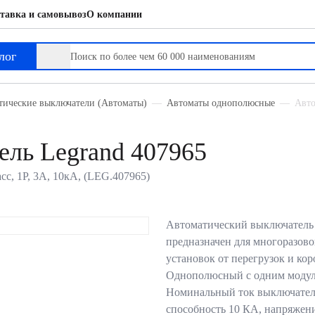
тавка и самовывоз
О компании
лог
тические выключатели (Автоматы)
Автоматы однополюсные
Авто
ль Legrand 407965
с, 1P, 3А, 10кА, (LEG.407965)
Автоматический выключатель
предназначен для многоразов
установок от перегрузок и ко
Однополюсный с одним модул
Номинальный ток выключател
способность 10 КА, напряжен