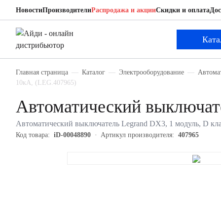
Новости
Производители
Распродажа и акции
Скидки и оплата
Дос
Legrand 407965
Автоматический выключатель
Ката
Главная страница
Каталог
Электрооборудование
Автома
10кА, (LEG.407965)
Автоматический выключате
Автоматический выключатель Legrand DX3, 1 модуль, D клас
Код товара:
iD-00048890
Артикул производителя:
407965