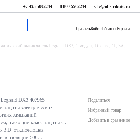
+7 495 5002244
8 800 5502244
sale@idistribute.ru
1 363.60 ₽
В корзину
Сравнить
Войти
Избранное
Корзина
матический выключатель Legrand DX3, 1 модуль, D класс, 1P, 3А,
 Legrand DX3 407965
Поделиться
ой защиты электрических
Избранный товар
ротких замыканий.
Добавить в сравнение
ем, имеющий класс защиты С.
я 3 D, отключающая
ие в изоляции 500…